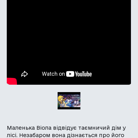
Маленька Віола відвідує таємничий дім у
лісі. Незабаром вона дізнається про його