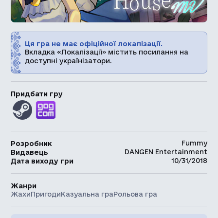
Ця гра не має офіційної локалізації.
Вкладка «Локалізації» містить посилання на
доступні українізатори.
Придбати гру
Fummy
Розробник
DANGEN Entertainment
Видавець
10/31/2018
Дата виходу гри
Жанри
Жахи
Пригоди
Казуальна гра
Рольова гра