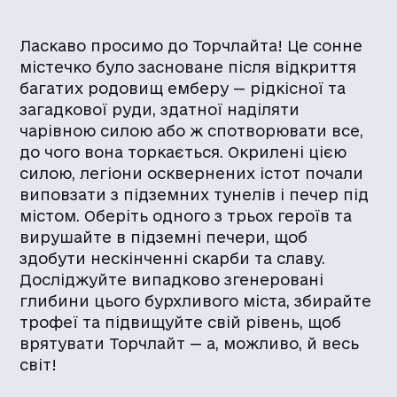
Ласкаво просимо до Торчлайта! Це сонне
містечко було засноване після відкриття
багатих родовищ емберу — рідкісної та
загадкової руди, здатної наділяти
чарівною силою або ж спотворювати все,
до чого вона торкається. Окрилені цією
силою, легіони осквернених істот почали
виповзати з підземних тунелів і печер під
містом. Оберіть одного з трьох героїв та
вирушайте в підземні печери, щоб
здобути нескінченні скарби та славу.
Досліджуйте випадково згенеровані
глибини цього бурхливого міста, збирайте
трофеї та підвищуйте свій рівень, щоб
врятувати Торчлайт — а, можливо, й весь
світ!