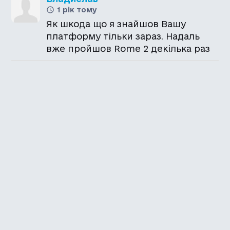
1 рік тому
Як шкода що я знайшов Вашу
платформу тільки зараз. Надаль
вже пройшов Rome 2 декілька раз
Каталог української
локалізації ігор
Головна
Каталог
Перекладачі
Про нас
Додати гру
Політика приватності
Підтримати
Повідомити про гру