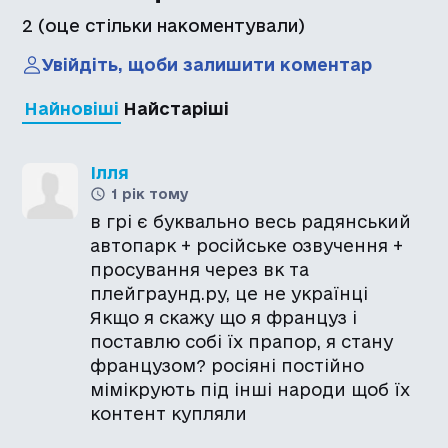
2
(оце стільки накоментували)
Увійдіть, щоби залишити коментар
Найновіші
Найстаріші
Ілля
1 рік тому
в грі є буквально весь радянський
автопарк + російське озвучення +
просування через вк та
плейграунд.ру, це не українці
Якщо я скажу що я француз і
поставлю собі їх прапор, я стану
французом? росіяні постійно
мімікрують під інші народи щоб їх
контент купляли