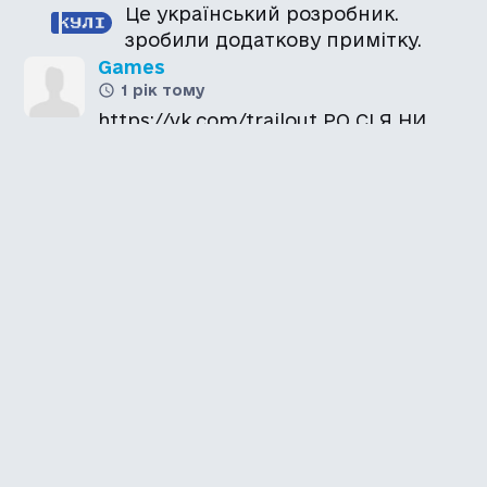
Це український розробник.
зробили додаткову примітку.
Games
1 рік тому
https://vk.com/trailout РО СІ Я НИ
Ало, це російський розробник
Це українці. Але…
Каталог української
локалізації ігор
Головна
Каталог
Перекладачі
Про нас
Додати гру
Політика приватності