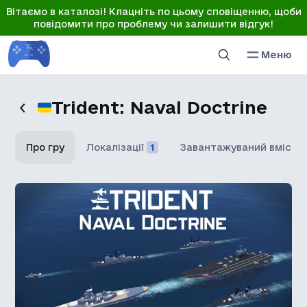
Вітаємо в каталозі! Клацніть по цьому сповіщенню, щоби
повідомити про проблему чи залишити відгук!
Меню
Trident: Naval Doctrine
Про гру
Локалізації
1
Завантажуваний вміст