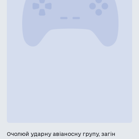
Очолюй ударну авіаносну групу, загін