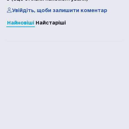
Увійдіть, щоби залишити коментар
Найновіші
Найстаріші
Каталог української
локалізації ігор
Головна
Каталог
Перекладачі
Про нас
Додати гру
Політика приватності
Підтримати
Повідомити про гру