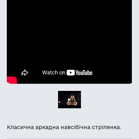
Класична аркадна навсібічна стрілянка.