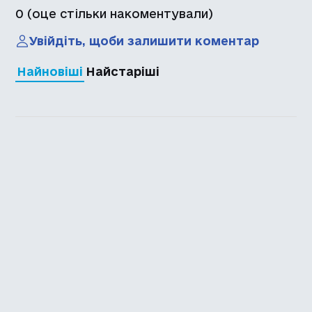
0
(оце стільки накоментували)
Увійдіть, щоби залишити коментар
Найновіші
Найстаріші
Каталог української
локалізації ігор
Головна
Каталог
Перекладачі
Про нас
Додати гру
Політика приватності
Підтримати