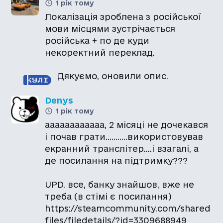
1 рік тому
Локалізація зроблена з російської
мови місцями зустрічається
російська + по де куди
Дякуємо, оновили опис.
Denys
1 рік тому
аааааааааааа, 2 місяці не дочекався
і почав грати...........використовував
екранний транслітер....і взагалі, а
де посилання на підтримку???
UPD. все, банку знайшов, вже не
треба (в стімі є посилання)
https://steamcommunity.com/shared
files/filedetails/?id=3309688949