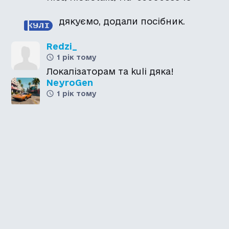
дякуємо, додали посібник.
Redzi_
1 рік тому
Локалізаторам та kuli дяка!
NeyroGen
1 рік тому
Не знаю в epic games все
нормально англійська мова є, це
швидше за все треба в юбісофт
лаунчері змінити мову.
Serhio
1 рік тому
Хто купував гру в стімі, ще
потрібно буде знайти в інтернеті і
завантажити англійську озвучку,
тому що в нашому регіоні доступна