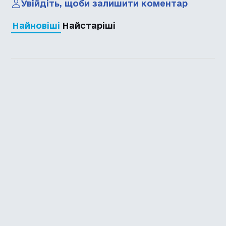
Увійдіть, щоби залишити коментар
Найновіші
Найстаріші
Каталог української
локалізації ігор
Головна
Каталог
Перекладачі
Про нас
Додати гру
Політика приватності
Підтримати
Повідомити про гру