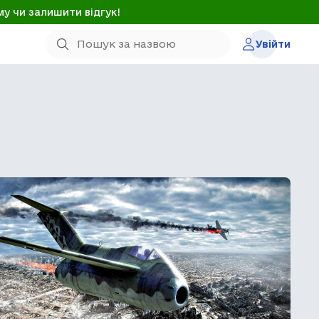
му чи залишити відгук!
Увійти