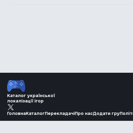
Каталог української
локалізації ігор
Головна
Каталог
Перекладачі
Про нас
Додати гру
Політ