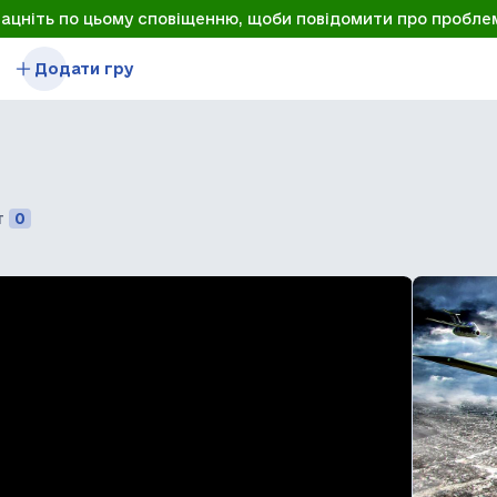
лацніть по цьому сповіщенню, щоби повідомити про пробле
Додати гру
т
0