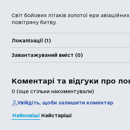
Світ бойових літаків золотої ери авіаційни
повітряну битву.
Локалізації (1)
Завантажуваний вміст (0)
Коментарі та відгуки про ло
0
(оце стільки накоментували)
Увійдіть, щоби залишити коментар
Найновіші
Найстаріші