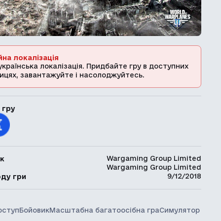
йна локалізація
українська локалізація. Придбайте гру в доступних
ицях, завантажуйте і насолоджуйтесь.
 гру
Wargaming Group Limited
к
Wargaming Group Limited
ь
9/12/2018
оду гри
оступ
Бойовик
Масштабна багатоосібна гра
Симулятор