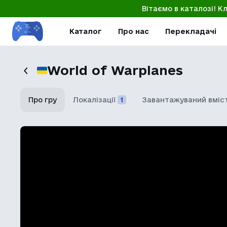
Вітаємо в каталозі! К
Каталог
Про нас
Перекладачі
World of Warplanes
Про гру
Локалізації
1
Завантажуваний вміс