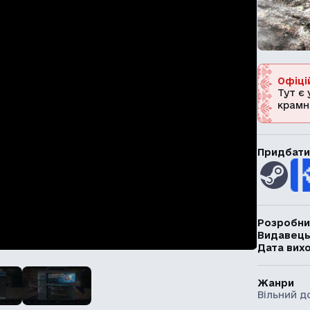
Офіці
Тут є 
крамн
Придбати
Розробни
Видавец
Дата вих
Жанри
Вільний д