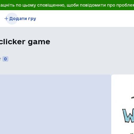
лацніть по цьому сповіщенню, щоби повідомити про пробле
Додати гру
 clicker game
т
0