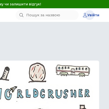
му чи залишити відгук!
Увійти