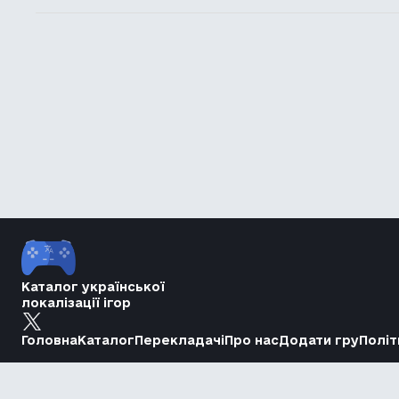
Каталог української
локалізації ігор
Головна
Каталог
Перекладачі
Про нас
Додати гру
Політ