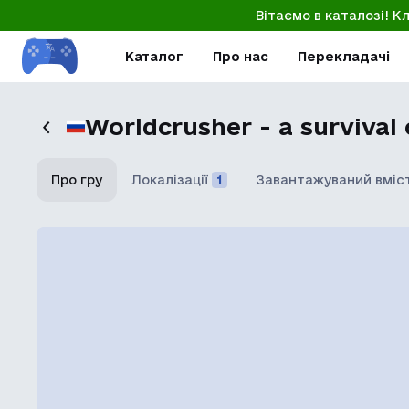
Вітаємо в каталозі! К
Каталог
Про нас
Перекладачі
Worldcrusher - a survival
Про гру
Локалізації
1
Завантажуваний вміс