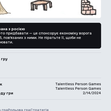
зана з росією
рто придбавати — це спонсорує економіку ворога
б, пов’язаних з ними. Не піратьте її, щоби не
ювати.
 гру
Talentless Person Games
к
Talentless Person Games
ь
2/14/2024
оду гри
 гра
Рольова гра
Стратегія