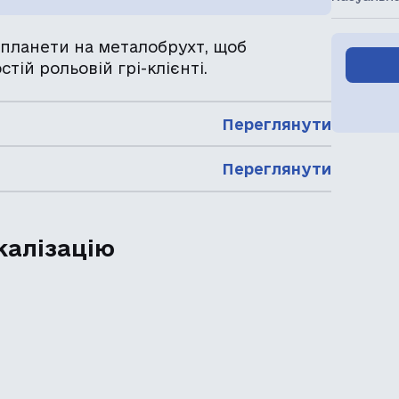
 планети на металобрухт, щоб
тій рольовій грі-клієнті.
Переглянути
Переглянути
калізацію