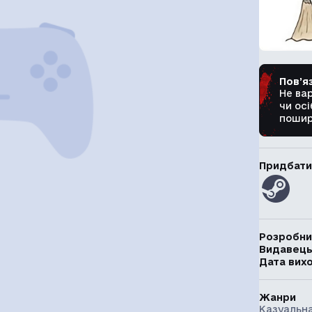
Пов’я
Не ва
чи осі
пошир
Придбати
Розробни
Видавец
Дата вих
Жанри
Казуальна