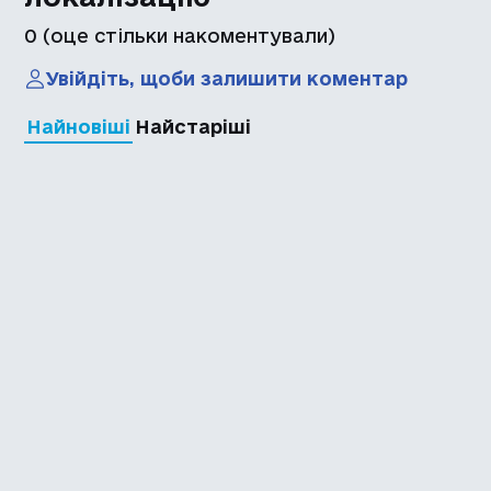
0
(оце стільки накоментували)
Увійдіть, щоби залишити коментар
Найновіші
Найстаріші
Каталог української
локалізації ігор
Головна
Каталог
Перекладачі
Про нас
Додати гру
Політика приватності
Підтримати