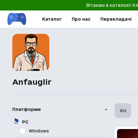
Вітаємо в каталозі! К
Каталог
Про нас
Перекладачі
Anfauglir
Платформи
Усі
PC
Windows