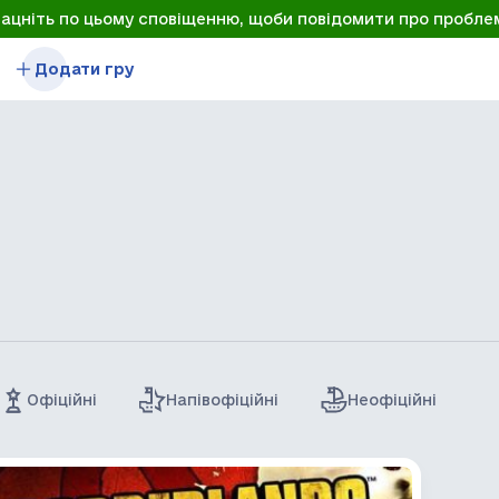
лацніть по цьому сповіщенню, щоби повідомити про пробле
Додати гру
Офіційні
Напівофіційні
Неофіційні