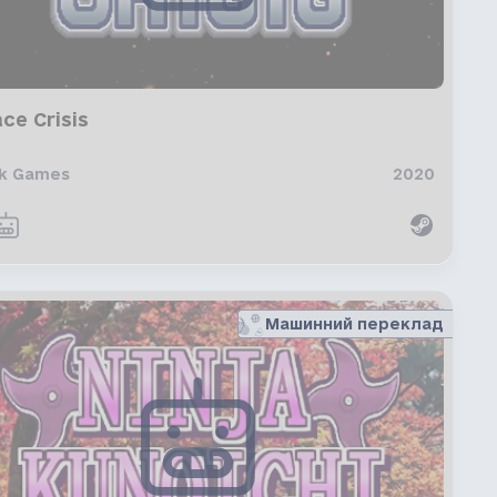
ce Crisis
k Games
2020
Машинний переклад