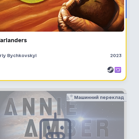
arlanders
riy Bychkovskyi
2023
Машинний переклад