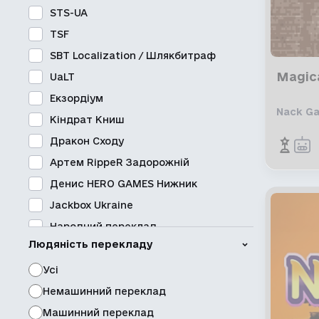
Спорт
STS-UA
Стратегія
TSF
Стрілянкова гра
SBT Localization / Шлякбитраф
Указати й натиснути
Magica
UaLT
Жахи
Екзордіум
Rogue-подібна
Nack G
Кіндрат Книш
Rogue-подібна спрощена
Дракон Сходу
Souls-подібна
Артем RippeR Задорожній
18+
Денис HERO GAMES Нижник
Jackbox Ukraine
Народний переклад
Людяність перекладу
Roboto Global
Pereclaw Localization
Усі
AllCorrect
Немашинний переклад
PINGLE Studio
Машинний переклад