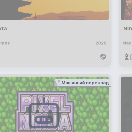
ata
Nin
ames
2020
Nac
Машинний переклад