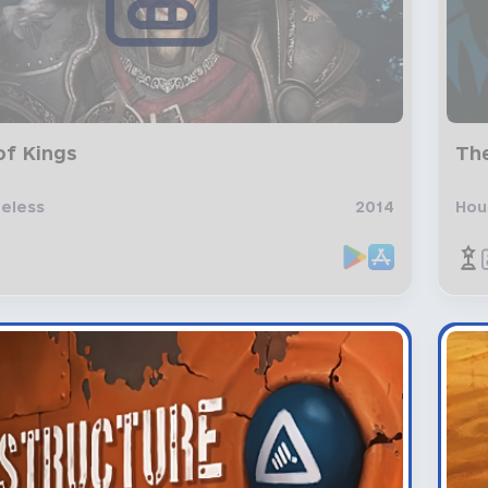
of Kings
The
reless
2014
Hou