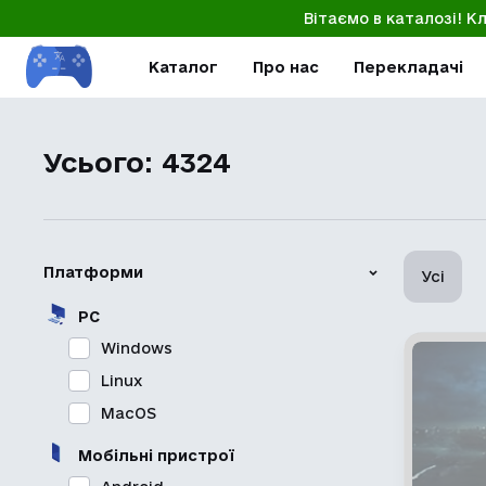
Вітаємо в каталозі! К
Каталог
Про нас
Перекладачі
Усього: 4324
Платформи
Усі
PC
Windows
Linux
MacOS
Мобільні пристрої