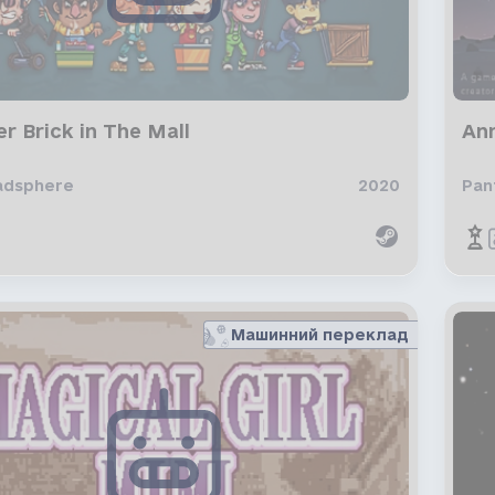
r Brick in The Mall
An
adsphere
2020
Pan
Машинний переклад