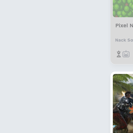
QLOC
Riotloc
The Most Games
Pixel 
Lionbridge
Nack So
Галицький Розбишака
enko.translaШІon
Ліниві ШІ
MLoc
MK:Translations
LOCult
Срібномовний Дракон
Tudzer
Aedan
Damglador
deimos