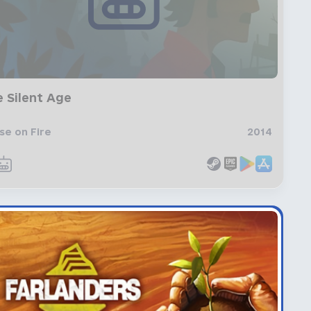
 Silent Age
se on Fire
2014