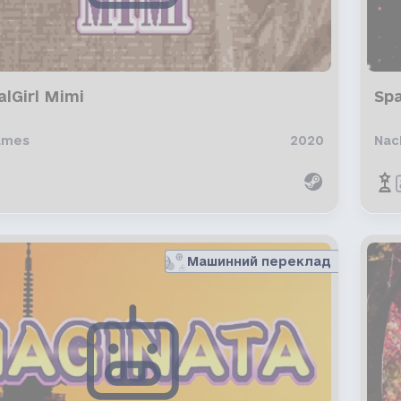
lGirl Mimi
Spa
ames
2020
Nac
Машинний переклад