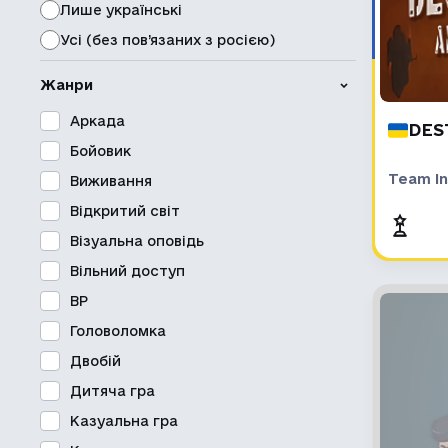
Лише українські
Усі (без пов’язаних з росією)
Жанри
Аркада
DES
Бойовик
Team In
Виживання
Відкритий світ
Візуальна оповідь
Вільний доступ
ВР
Головоломка
Двобій
Дитяча гра
Казуальна гра