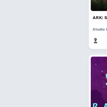
Val-El
Redeye345
ARK: S
Lost Human
Art Kandy
Studio 
GAME EMOTION
veydzh3r
Кавунові переклади
Lacki23
FÜRSLÄTERS
Kefir
Муркотливі Перекладачі
НУІ
dmg2u
Андрій «d_l4w» Мусійовський
Bloody Punisher