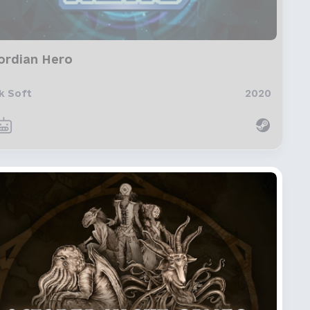
ordian Hero
k Soft
2020