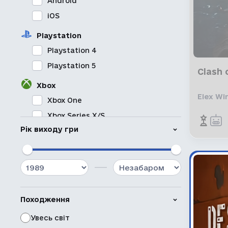
Android
iOS
Playstation
Playstation 4
Playstation 5
Clash 
Xbox
Elex Wi
Xbox One
Xbox Series X/S
Рік виходу гри
Nintendo
Nintendo Switch
Nintendo Switch 2
Походження
Увесь світ