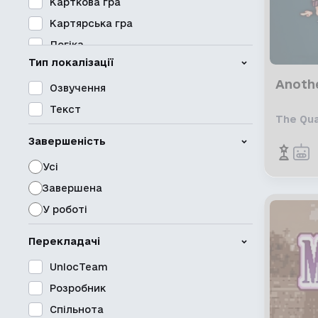
Карткова гра
Картярська гра
Логіка
Тип локалізації
Масштабна багатоосібна гра
Anothe
Мережева гра
Озвучення
Метроїдванія
Текст
The Qu
Настільна гра
Завершеність
Перегони
Усі
Платформер
Завершена
Пригоди
У роботі
Приховані об’єкти
Рольова гра
Перекладачі
Симулятор
UnlocTeam
Спільна гра
Розробник
Спільна гра в мережі
Спільнота