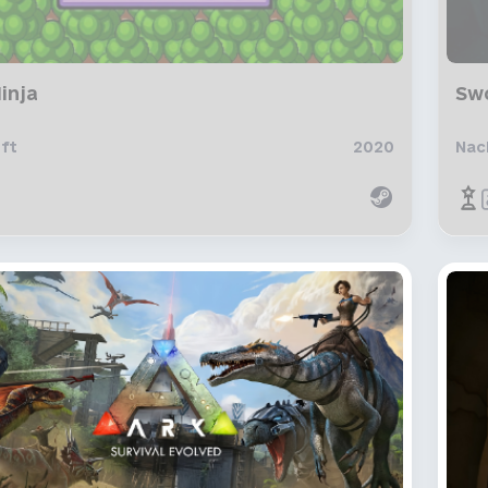
Ninja
Sw
ft
2020
Nac