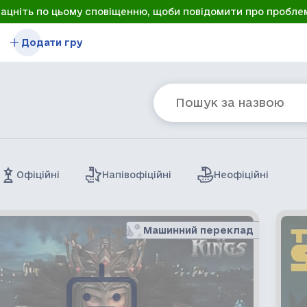
лацніть по цьому сповіщенню, щоби повідомити про пробле
Додати гру
Офіційні
Напівофіційні
Неофіційні
Машинний переклад