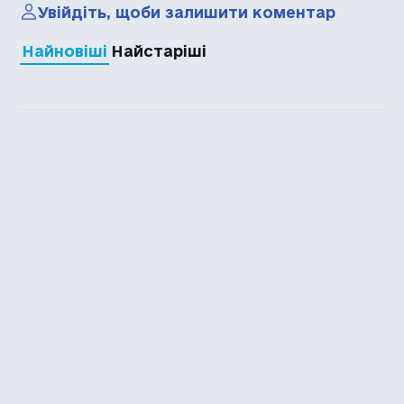
Увійдіть, щоби залишити коментар
Найновіші
Найстаріші
Каталог української
локалізації ігор
Головна
Каталог
Перекладачі
Про нас
Додати гру
Політика приватності
Підтримати
Повідомити про гру