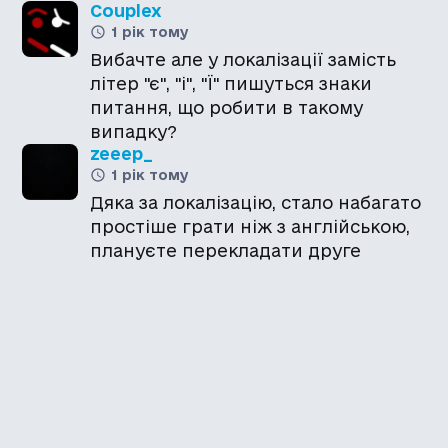
Couplex
1 рік тому
Вибачте але у локалізації замість
літер "є", "і", "Ї" пишуться знаки
питання, що робити в такому
випадку?
zeeep_
1 рік тому
Дяка за локалізацію, стало набагато
простіше грати ніж з англійською,
плануєте перекладати друге
доповнення до гри?
Каталог української
локалізації ігор