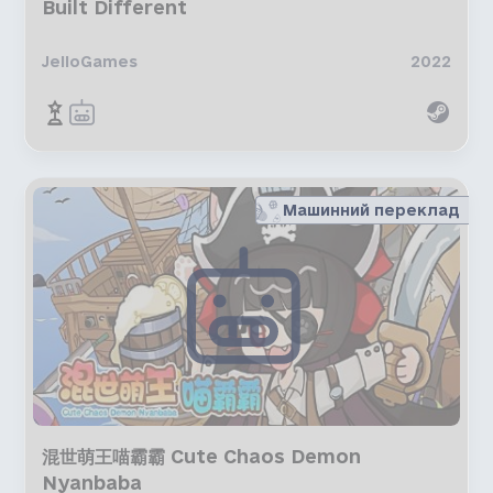
Built Different
JelloGames
2022
Машинний переклад
混世萌王喵霸霸 Cute Chaos Demon
Nyanbaba